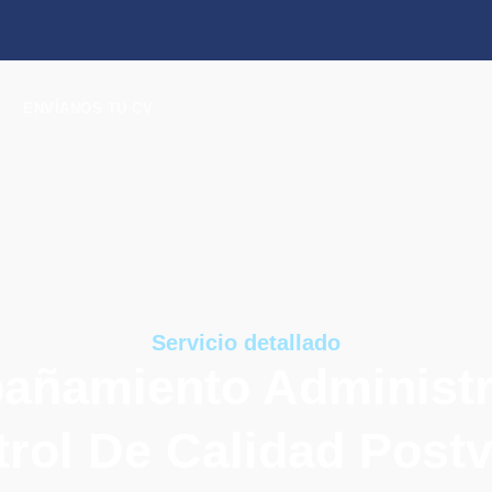
ENVÍANOS TU CV
Servicio detallado
ñamiento Administr
rol De Calidad Post