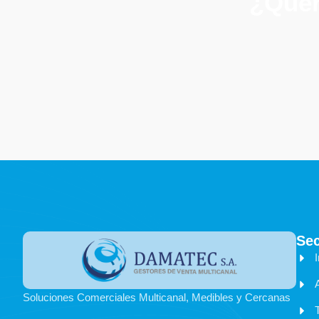
¿Quer
Se
I
Soluciones Comerciales Multicanal, Medibles y Cercanas