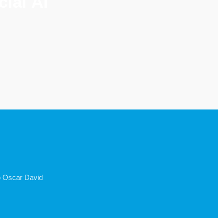
ial Al
o Oscar David